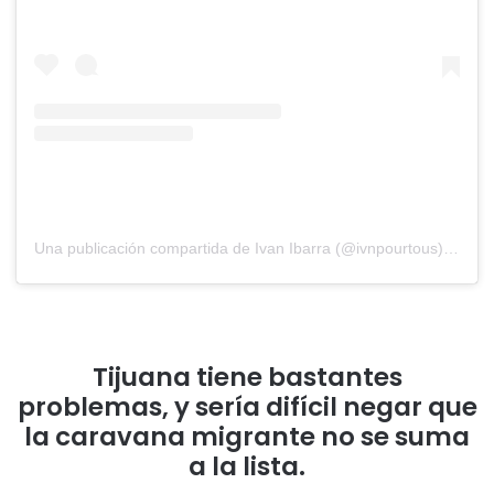
Una publicación compartida de Ivan Ibarra (@ivnpourtous)
el
21 N
Tijuana tiene bastantes
problemas, y sería difícil negar que
la caravana migrante no se suma
a la lista.