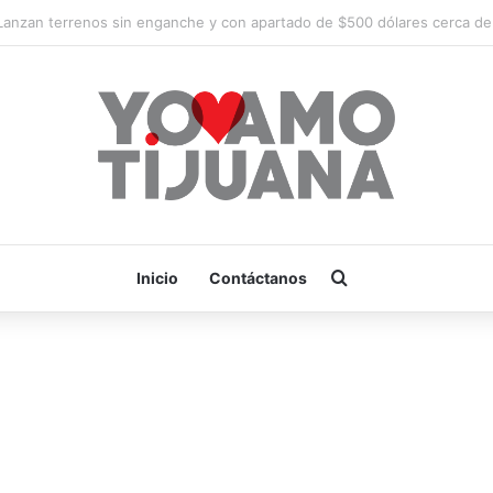
¡Es hora de apoyar! mañana Zonkeys tendrá su último partido en casa 
Buscar por
Inicio
Contáctanos