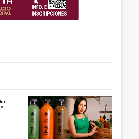
den
te