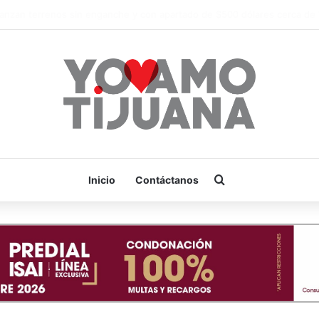
Es hora de apoyar! mañana Zonkeys tendrá su último partido en casa c
Buscar por
Inicio
Contáctanos