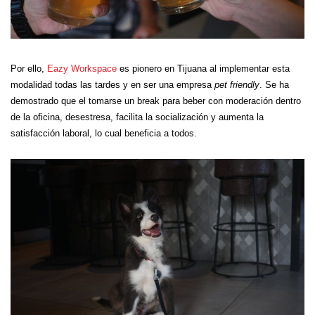
Por e
llo
,
Eazy Workspace
es p
ionero en Tijuana al implementar esta
modalidad todas las tardes y en ser una empresa
pet friendly
. Se ha
demostrado que el tomarse un break
para beber con moderación dentro
de la oficina, desestresa, facilita la socialización y aumenta la
satisfacción laboral, lo cual beneficia a todos.