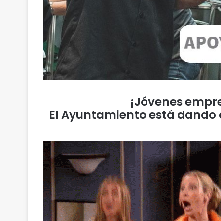
¡Jóvenes empre
El Ayuntamiento está dando ap