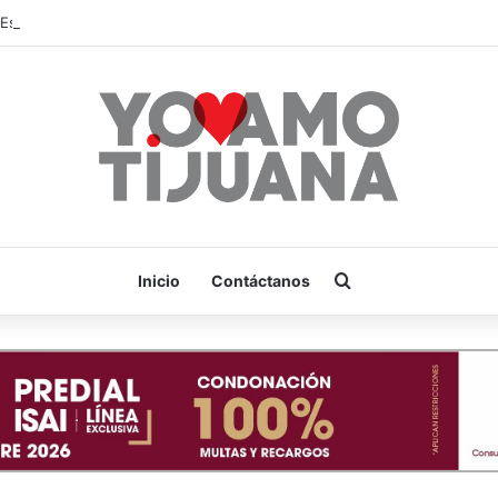
¡Es hora de apoyar! mañana Zonkeys tendrá su último partido en casa 
Buscar por
Inicio
Contáctanos