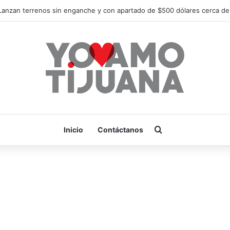
¡Es hora de apoyar! mañana Zonkeys tendrá su último partido en casa 
Buscar por
Inicio
Contáctanos