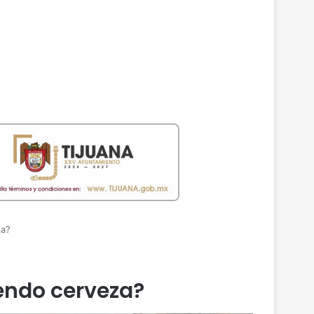
za?
endo cerveza?