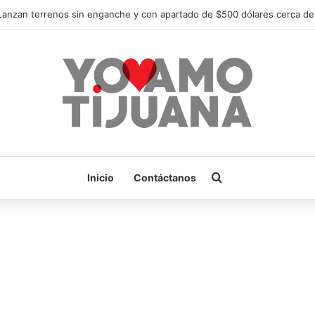
¡Es hora de apoyar! mañana Zonkeys tendrá su último partido en casa 
Buscar por
Inicio
Contáctanos