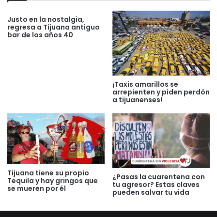
Justo en la nostalgia,
regresa a Tijuana antiguo
bar de los años 40
¡Taxis amarillos se
arrepienten y piden perdón
a tijuanenses!
Tijuana tiene su propio
¿Pasas la cuarentena con
Tequila y hay gringos que
tu agresor? Estas claves
se mueren por él
pueden salvar tu vida