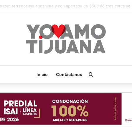
Es hora de apoyar! mañana Zonkeys tendrá su último partido en casa c
Buscar por
Inicio
Contáctanos