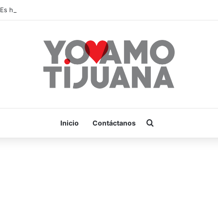
¡Es hora de apoyar! mañana Zonkeys tendrá su último partido en casa 
Buscar por
Inicio
Contáctanos