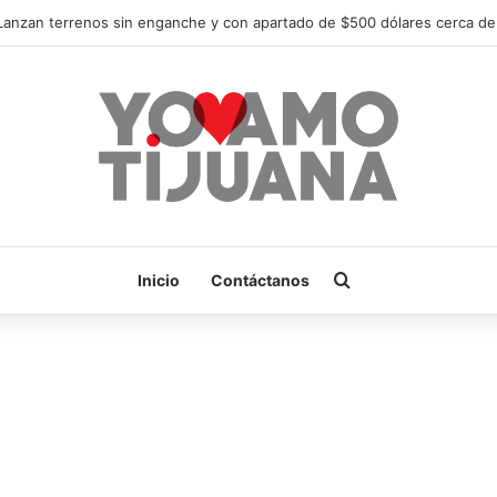
¡Es hora de apoyar! mañana Zonkeys tendrá su último partido en casa 
Buscar por
Inicio
Contáctanos