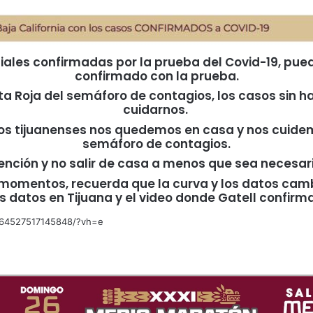
iciales confirmadas por la prueba del Covid-19, pu
confirmado con la prueba.
ta Roja del semáforo de contagios, los casos sin 
cuidarnos.
os tijuanenses nos quedemos en casa y nos cuidem
semáforo de contagios.
nción y no salir de casa a menos que sea necesari
momentos, recuerda que la curva y los datos camb
os datos en Tijuana y el video donde Gatell confirma
564527517145848/?vh=e