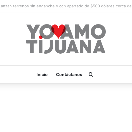
¡Es hora de apoyar! mañana Zonkeys tendrá su último partido en casa 
Buscar por
Inicio
Contáctanos